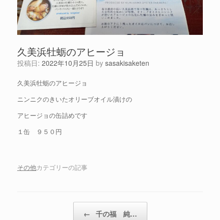
久美浜牡蛎のアヒージョ
投稿日:
2022年10月25日
by
sasakisaketen
久美浜牡蛎のアヒージョ
ニンニクのきいたオリーブオイル漬けの
アヒージョの缶詰めです
１缶 ９５０円
その他
カテゴリーの記事
投稿ナビゲーション
←
千の福 純…