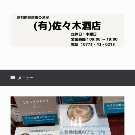
コ
ン
テ
ン
ツ
へ
ス
キ
ッ
プ
メニュー