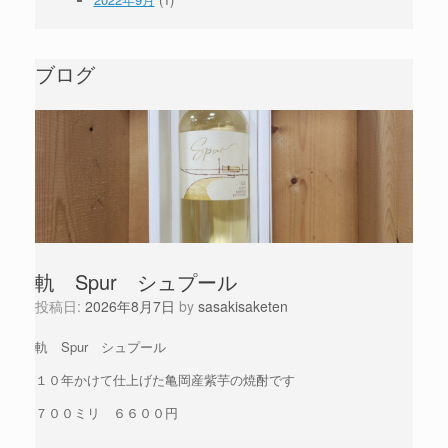
ブログ
軌 Spur シュプール
投稿日:
2026年8月7日
by
sasakisaketen
軌 Spur シュプール
１０年かけて仕上げた亀岡産紫芋の焼酎です
７００ミリ ６６００円