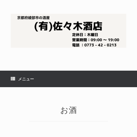
コ
ン
テ
ン
ツ
へ
ス
キ
ッ
プ
メニュー
お酒