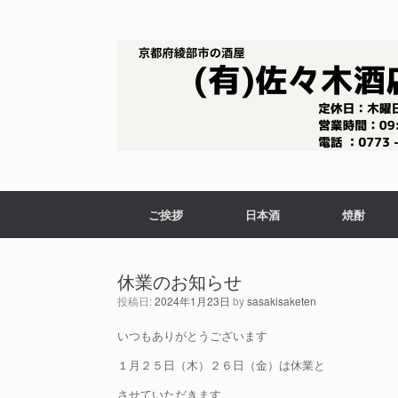
コ
ン
テ
ン
ツ
へ
ス
キ
ッ
プ
ご挨拶
日本酒
焼酎
休業のお知らせ
投稿日:
2024年1月23日
by
sasakisaketen
いつもありがとうございます
１月２５日（木）２６日（金）は休業と
させていただきます