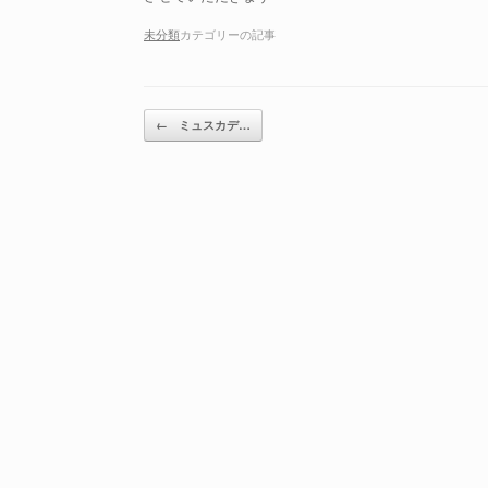
未分類
カテゴリーの記事
投稿ナビゲーション
←
ミュスカデ…