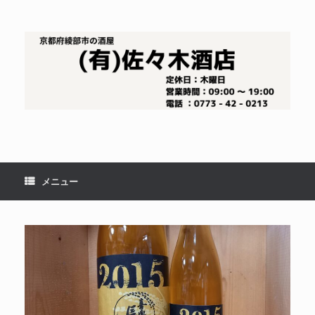
コ
ン
テ
ン
ツ
へ
ス
キ
ッ
プ
メニュー