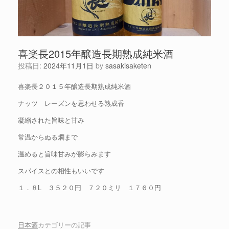
喜楽長2015年醸造長期熟成純米酒
投稿日:
2024年11月1日
by
sasakisaketen
喜楽長２０１５年醸造長期熟成純米酒
ナッツ レーズンを思わせる熟成香
凝縮された旨味と甘み
常温からぬる燗まで
温めると旨味甘みが膨らみます
スパイスとの相性もいいです
１．８L ３５２０円 ７２０ミリ １７６０円
日本酒
カテゴリーの記事