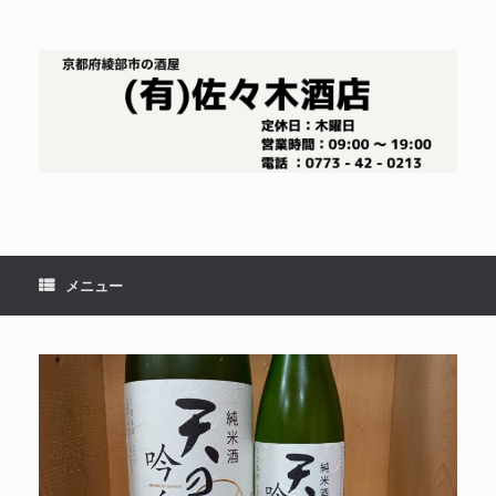
コ
ン
テ
ン
ツ
へ
ス
キ
ッ
プ
メニュー