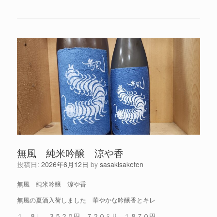
無風 純米吟醸 涼や香
投稿日:
2026年6月12日
by
sasakisaketen
無風 純米吟醸 涼や香
無風の夏酒入荷しました 華やかな吟醸香とキレ
１．８Ｌ ３５２０円 ７２０ミリ １８７０円