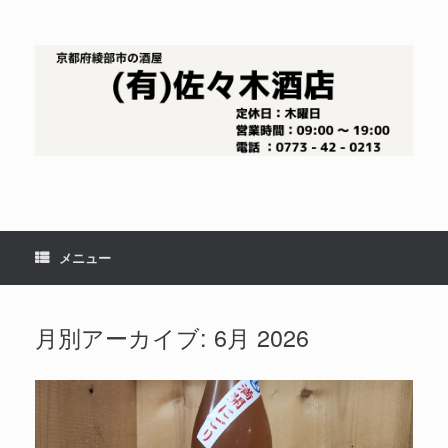
コ
ン
テ
ン
ツ
へ
ス
キ
ッ
プ
メニュー
月別アーカイブ:
6月 2026