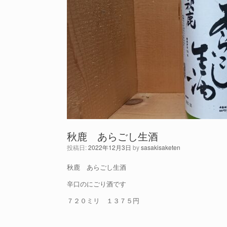
秋鹿 あらごし生酒
投稿日:
2022年12月3日
by
sasakisaketen
秋鹿 あらごし生酒
辛口のにごり酒です
７２０ミリ １３７５円