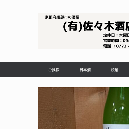
コ
ン
テ
ン
ツ
へ
ス
キ
ッ
プ
ご挨拶
日本酒
焼酎