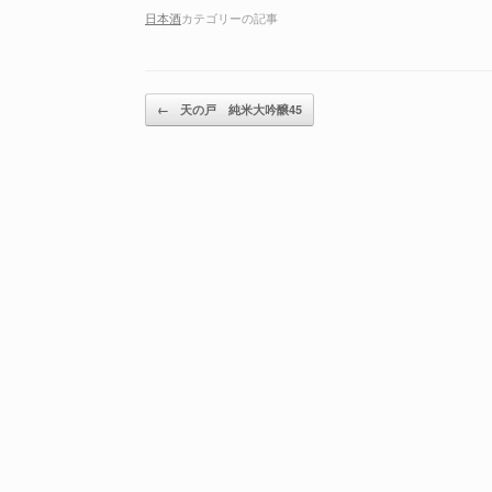
日本酒
カテゴリーの記事
投稿ナビゲーション
←
天の戸 純米大吟醸45