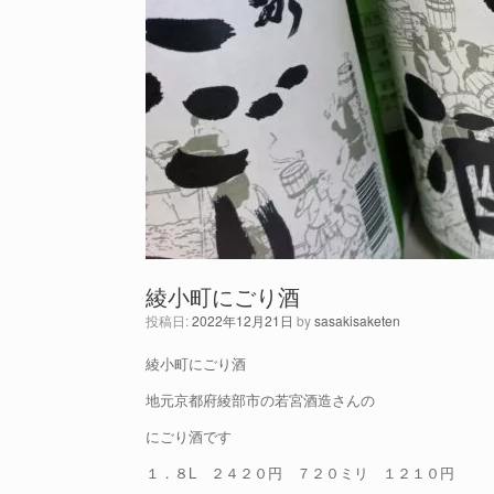
綾小町にごり酒
投稿日:
2022年12月21日
by
sasakisaketen
綾小町にごり酒
地元京都府綾部市の若宮酒造さんの
にごり酒です
１．８L ２４２０円 ７２０ミリ １２１０円