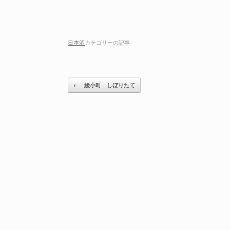
日本酒
カテゴリーの記事
投稿ナビゲーション
←
綾小町 しぼりたて