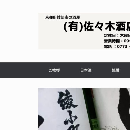
コ
ン
テ
ン
ツ
へ
ス
キ
ッ
プ
ご挨拶
日本酒
焼酎