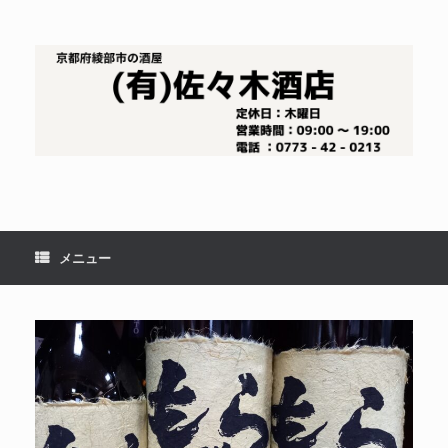
コ
ン
テ
ン
ツ
へ
ス
キ
ッ
プ
メニュー