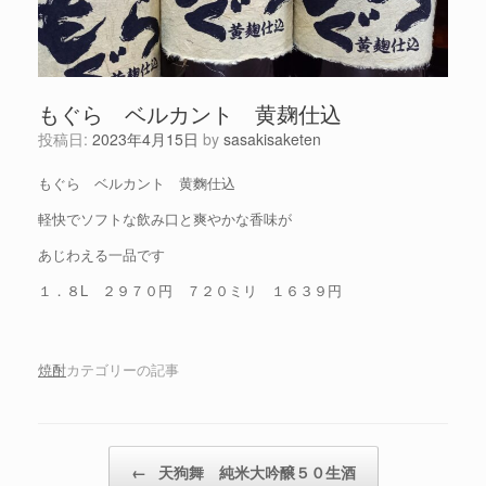
もぐら ベルカント 黄麹仕込
投稿日:
2023年4月15日
by
sasakisaketen
もぐら ベルカント 黄麴仕込
軽快でソフトな飲み口と爽やかな香味が
あじわえる一品です
１．８L ２９７０円 ７２０ミリ １６３９円
焼酎
カテゴリーの記事
投稿ナビゲーション
←
天狗舞 純米大吟醸５０生酒