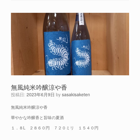
無風純米吟醸涼や香
投稿日:
2023年6月9日
by
sasakisaketen
無風純米吟醸涼や香
華やかな吟醸香と旨味の夏酒
１．８L ２８６０円 ７２０ミリ １５４０円