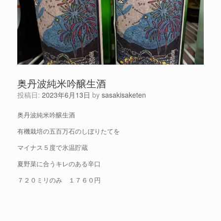
奥丹波純米吟醸生酒
投稿日:
2023年6月13日
by
sasakisaketen
奥丹波純米吟醸生酒
有機栽培の五百万石のしぼりたてを
マイナス５度で氷温貯蔵
夏野菜に合うキレのある辛口
７２０ミリのみ １７６０円