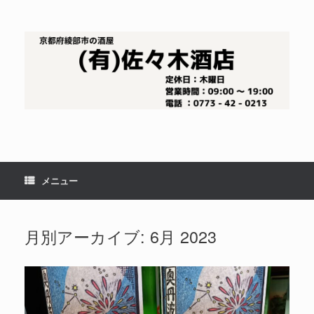
コ
ン
テ
ン
ツ
へ
ス
キ
ッ
プ
メニュー
月別アーカイブ:
6月 2023