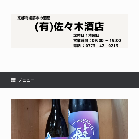
コ
ン
テ
ン
ツ
へ
ス
キ
ッ
プ
メニュー