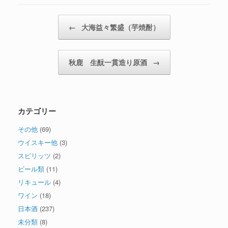
投稿ナビゲーション
←
大海益々繁盛（芋焼酎）
秋鹿 生酛一貫造り原酒
→
カテゴリー
その他
(69)
ウイスキー他
(3)
スピリッツ
(2)
ビール類
(11)
リキュール
(4)
ワイン
(18)
日本酒
(237)
未分類
(8)