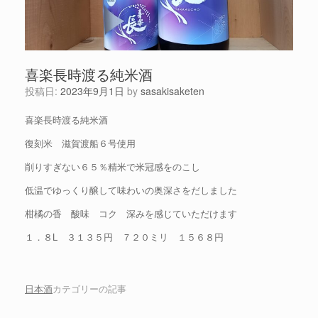
喜楽長時渡る純米酒
投稿日:
2023年9月1日
by
sasakisaketen
喜楽長時渡る純米酒
復刻米 滋賀渡船６号使用
削りすぎない６５％精米で米冠感をのこし
低温でゆっくり醸して味わいの奥深さをだしました
柑橘の香 酸味 コク 深みを感じていただけます
１．８L ３１３５円 ７２０ミリ １５６８円
日本酒
カテゴリーの記事