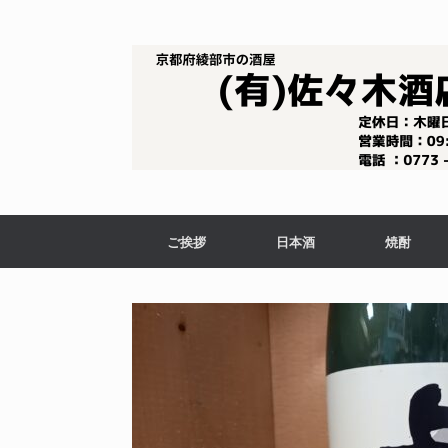
コ
ン
テ
ン
ツ
へ
ス
キ
ッ
プ
ご挨拶
日本酒
焼酎