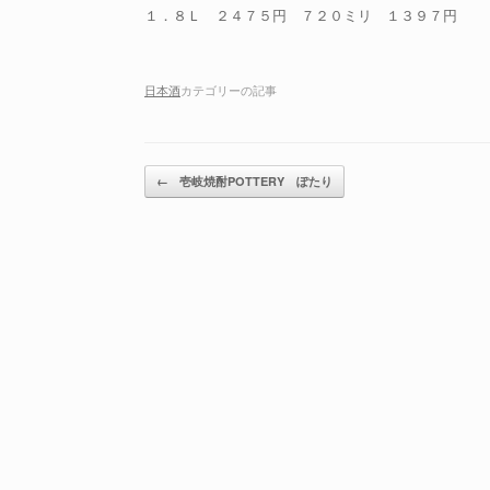
１．８Ｌ ２４７５円 ７２０ミリ １３９７円
日本酒
カテゴリーの記事
投稿ナビゲーション
←
壱岐焼酎POTTERY ぽたり