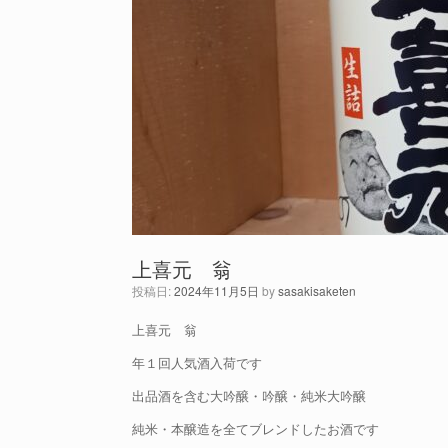
上喜元 翁
投稿日:
2024年11月5日
by
sasakisaketen
上喜元 翁
年１回人気酒入荷です
出品酒を含む大吟醸・吟醸・純米大吟醸
純米・本醸造を全てブレンドしたお酒です