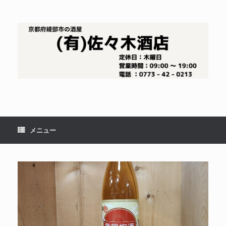
コ
ン
テ
ン
ツ
へ
ス
キ
ッ
プ
メニュー