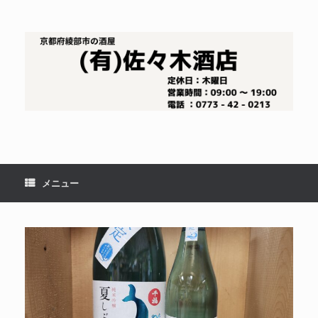
コ
ン
テ
ン
ツ
へ
ス
キ
ッ
プ
メニュー