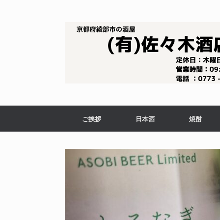
コ
ン
テ
ン
ツ
へ
ス
キ
ッ
プ
ご挨拶
日本酒
焼酎