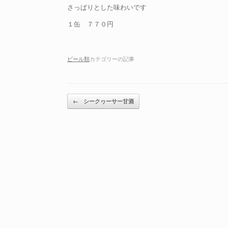
さっぱりとした味わいです
１缶 ７７０円
ビール類
カテゴリーの記事
投稿ナビゲーション
←
シークヮーサー甘酒