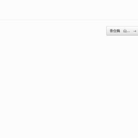
香住鶴 山…
→