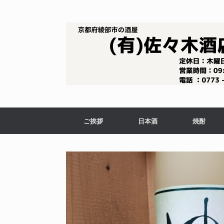
コ
ン
テ
ン
ツ
へ
ス
キ
ッ
プ
ご挨拶
日本酒
焼酎