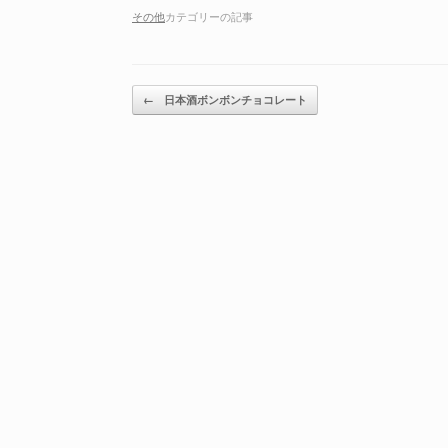
その他
カテゴリーの記事
投稿ナビゲーション
←
日本酒ボンボンチョコレート