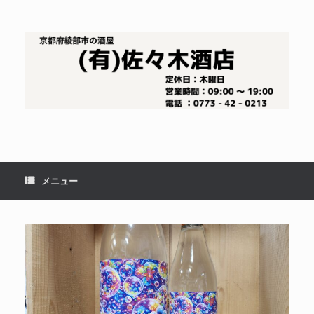
コ
ン
テ
ン
ツ
へ
ス
キ
ッ
プ
メニュー