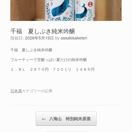
千福 夏しぶき純米吟醸
投稿日:
2026年5月19日
by
sasakisaketen
千福 夏しぶき純米吟醸
フルーティーで甘酸っぱい夏だけの純米吟醸
１．８Ｌ ２９７０円 ７２０ミリ １４８５円
日本酒
カテゴリーの記事
投稿ナビゲーション
←
八海山 特別純米原酒