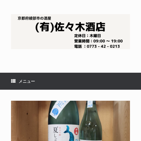
コ
ン
テ
ン
ツ
へ
ス
キ
ッ
プ
メニュー