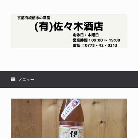
コ
ン
テ
ン
ツ
へ
ス
キ
ッ
プ
メニュー